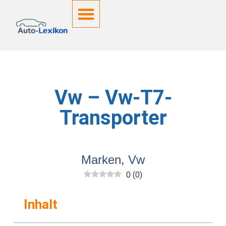
Deutsche Kennzeichen
Vw – Vw-T7-
Transporter
Marken
,
Vw
0
(
0
)
Inhalt