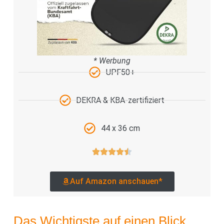
* Werbung
UPF50+
DEKRA & KBA-zertifiziert
44 x 36 cm
Auf Amazon anschauen*
Das Wichtigste auf einen Blick