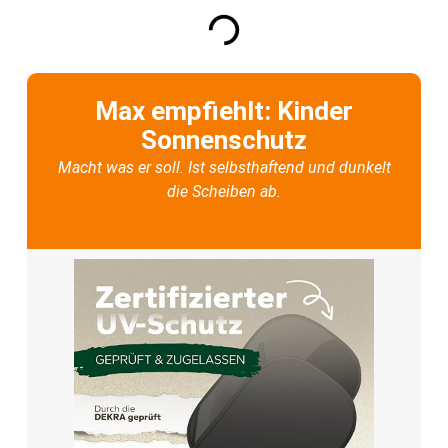
Max empfiehlt: Kinder
Sonnenschutz
Macht was er soll. Ist selbsthaftend und dunkelt
die Scheiben ab.