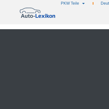
PKW Teile
Deut