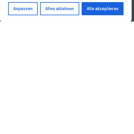
Anpassen
Alles ablehnen
Alle akzeptieren
Übersicht aller Einträge
Togg – T10X 1Generation
LESEN »