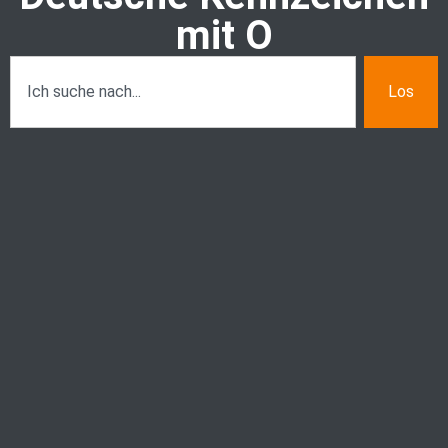
mit O
Los