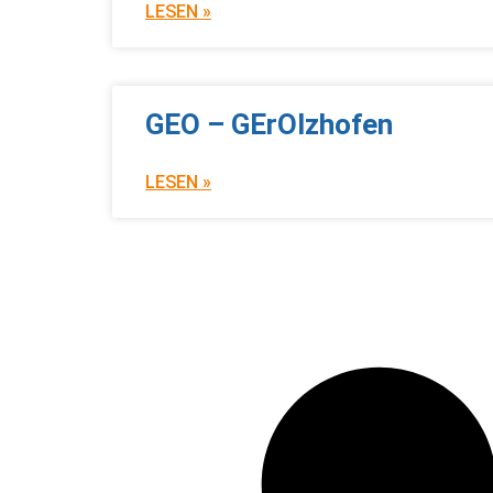
LESEN »
GEO – GErOlzhofen
LESEN »