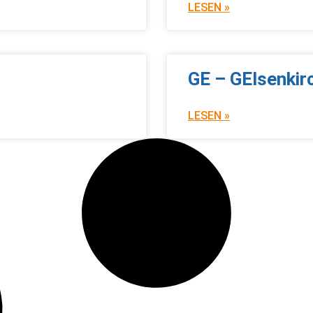
LESEN »
GE – GElsenkir
LESEN »