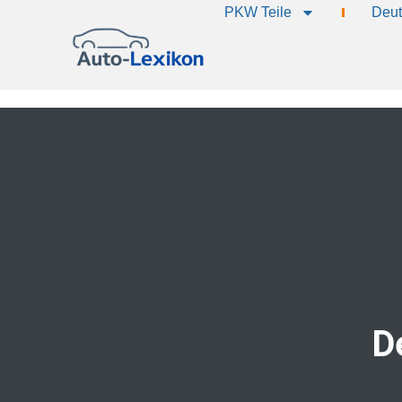
PKW Teile
Deut
D