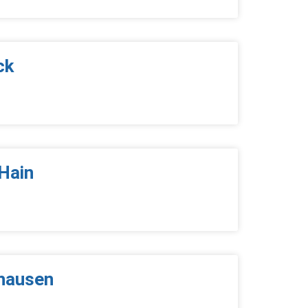
ck
Hain
hausen