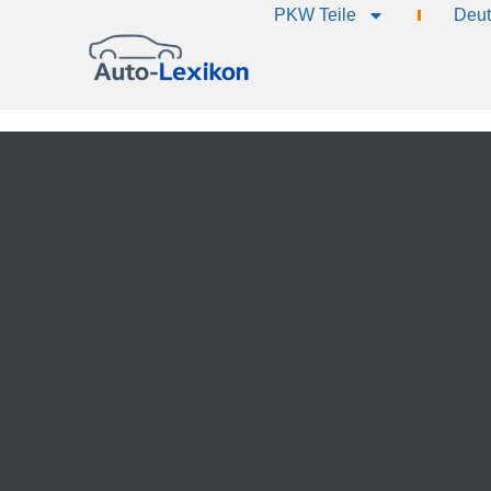
PKW Teile
Deut