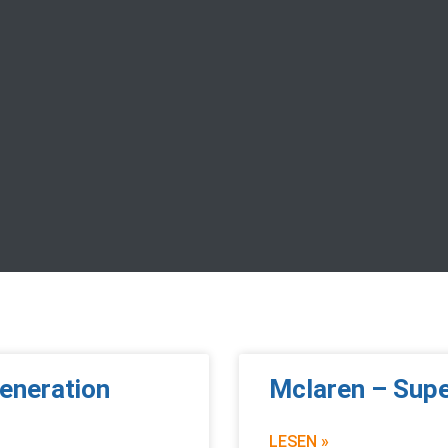
eneration
Mclaren – Supe
LESEN »