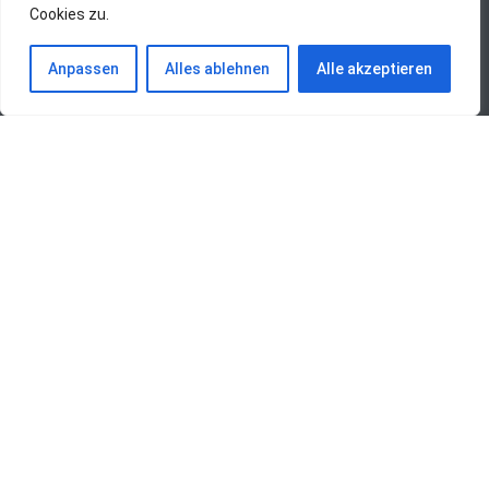
Cookies zu.
Anpassen
Alles ablehnen
Alle akzeptieren
Übersicht aller Einträge
Maxus – Deliver-3 1Generation
LESEN »