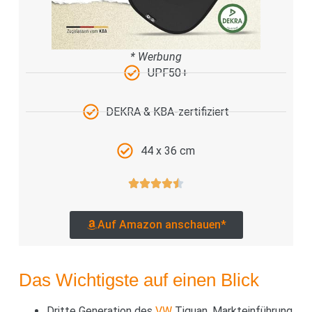
* Werbung
UPF50+
DEKRA & KBA-zertifiziert
44 x 36 cm
Auf Amazon anschauen*
Das Wichtigste auf einen Blick
Dritte Generation des
VW
Tiguan, Markteinführung