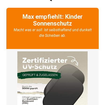
Max empfiehlt: Kinder
Sonnenschutz
Macht was er soll. Ist selbsthaftend und dunkelt
die Scheiben ab.