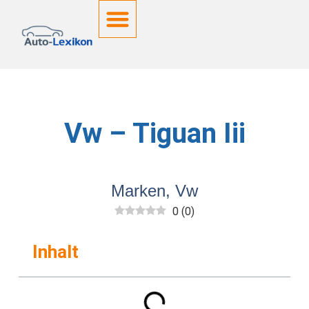
Deutsche Kennzeichen
Vw – Tiguan Iii
Marken
,
Vw
0
(
0
)
Inhalt