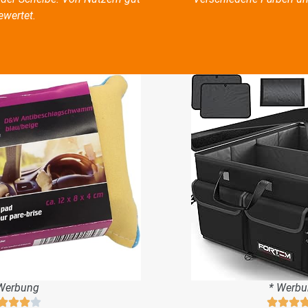
ewertet.
Werbung
* Werb