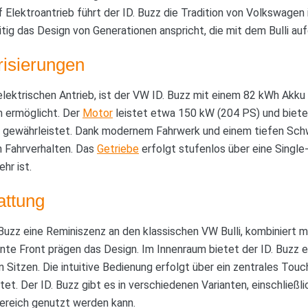
 Elektroantrieb führt der ID. Buzz die Tradition von Volkswagen 
itig das Design von Generationen anspricht, die mit dem Bulli a
risierungen
ektrischen Antrieb, ist der VW ID. Buzz mit einem 82 kWh Akku e
m ermöglicht. Der
Motor
leistet etwa 150 kW (204 PS) und biete
nis gewährleistet. Dank modernem Fahrwerk und einem tiefen Sch
 Fahrverhalten. Das
Getriebe
erfolgt stufenlos über eine Singl
hr ist.
attung
 Buzz eine Reminiszenz an den klassischen VW Bulli, kombiniert m
nte Front prägen das Design. Im Innenraum bietet der ID. Buzz 
Sitzen. Die intuitive Bedienung erfolgt über ein zentrales Touch
et. Der ID. Buzz gibt es in verschiedenen Varianten, einschließli
ereich genutzt werden kann.