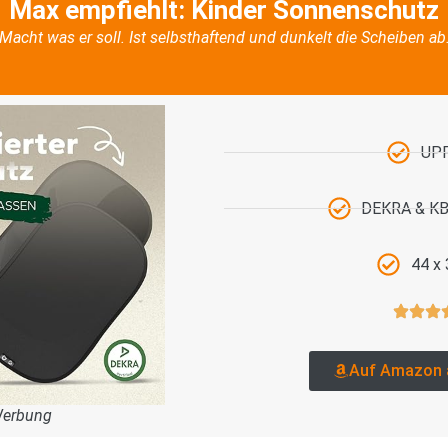
Max empfiehlt: Kinder Sonnenschutz
Macht was er soll. Ist selbsthaftend und dunkelt die Scheiben ab
UP
DEKRA & KBA
44 x
Auf Amazon 
Werbung