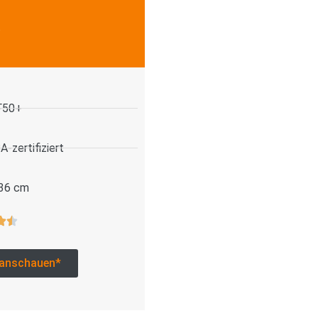
.
F50+
-zertifiziert
 36 cm
anschauen*