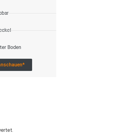
pbar
eckel
ter Boden
anschauen*
wertet.