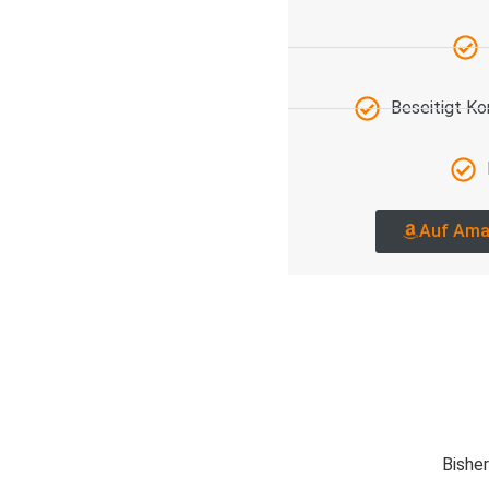
Beseitigt K
Auf Ama
Bisher