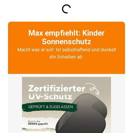
Max empfiehlt: Kinder
Sonnenschutz
Macht was er soll. Ist selbsthaftend und dunkelt
die Scheiben ab.