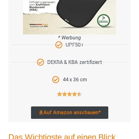
* Werbung
UPF50+
DEKRA & KBA-zertifiziert
44 x 36 cm
Auf Amazon anschauen*
Das Wichtigste auf einen Blick