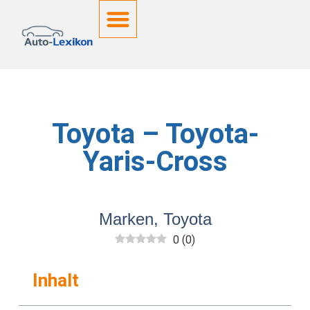
Deutsche Kennzeichen
Toyota – Toyota-
Yaris-Cross
Marken
,
Toyota
0
(
0
)
Inhalt