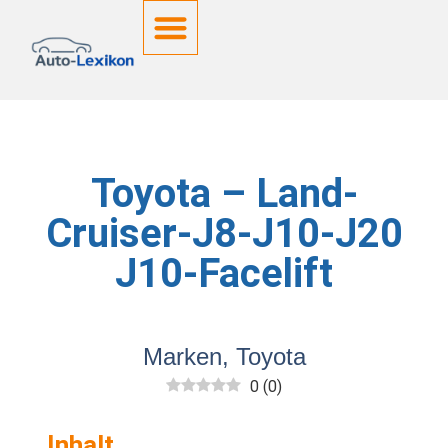
Deutsche Kennzeichen
Toyota – Land-
Cruiser-J8-J10-J20
J10-Facelift
Marken
,
Toyota
0
(
0
)
Inhalt