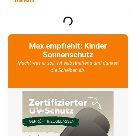
Max empfiehlt: Kinder
Sonnenschutz
Macht was er soll. Ist selbsthaftend und dunkelt
die Scheiben ab.