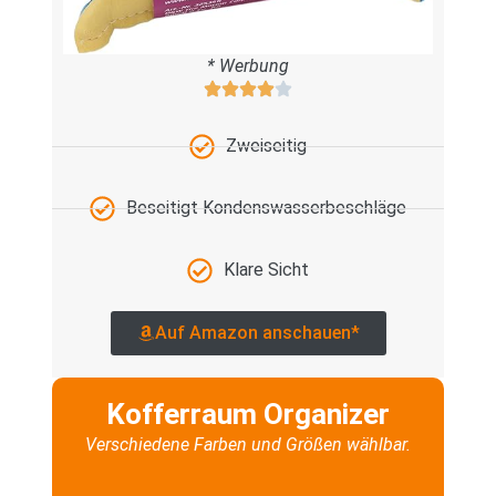
* Werbung
Zweiseitig
Beseitigt Kondenswasserbeschläge
Klare Sicht
Auf Amazon anschauen*
Kofferraum Organizer
Verschiedene Farben und Größen wählbar.