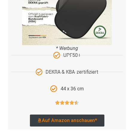
* Werbung
UPF50+
DEKRA & KBA-zertifiziert
44 x 36 cm
Auf Amazon anschauen*