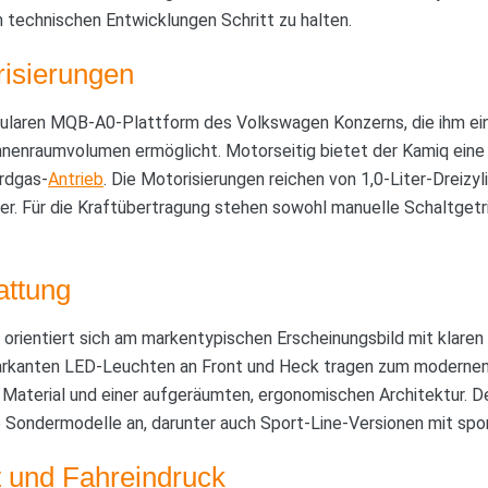
 technischen Entwicklungen Schritt zu halten.
risierungen
ularen MQB-A0-Plattform des Volkswagen Konzerns, die ihm ei
nenraumvolumen ermöglicht. Motorseitig bietet der Kamiq ein
rdgas-
Antrieb
. Die Motorisierungen reichen von 1,0-Liter-Dreizyl
nder. Für die Kraftübertragung stehen sowohl manuelle Schaltgetr
attung
rientiert sich am markentypischen Erscheinungsbild mit klaren 
 markanten LED-Leuchten an Front und Heck tragen zum modernen
Material und einer aufgeräumten, ergonomischen Architektur. D
 Sondermodelle an, darunter auch Sport-Line-Versionen mit spo
it und Fahreindruck