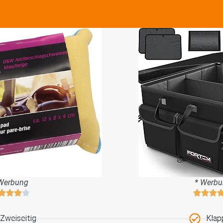
Werbung
* Werb
Zweiseitig
Klap