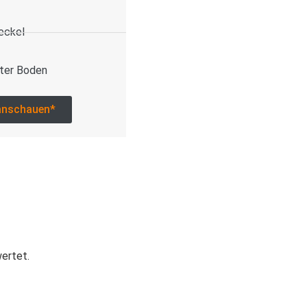
eckel
ter Boden
anschauen*
wertet.