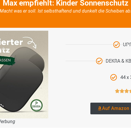
Max empfiehlt: Kinder Sonnenschutz
Macht was er soll. Ist selbsthaftend und dunkelt die Scheiben ab
UP
DEKRA & KBA
44 x
Auf Amazon 
Werbung