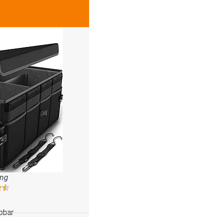
ung
pbar