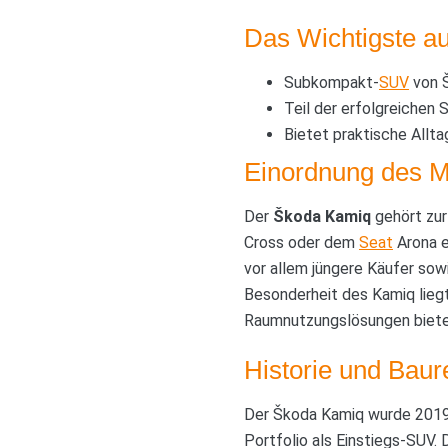
Das Wichtigste au
Subkompakt-
SUV
von Š
Teil der erfolgreichen
Bietet praktische Allt
Einordnung des M
Der
Škoda Kamiq
gehört zur
Cross oder dem
Seat
Arona e
vor allem jüngere Käufer sowi
Besonderheit des Kamiq liegt
Raumnutzungslösungen biete
Historie und Baur
Der Škoda Kamiq wurde 2019 
Portfolio als Einstiegs-SUV. 