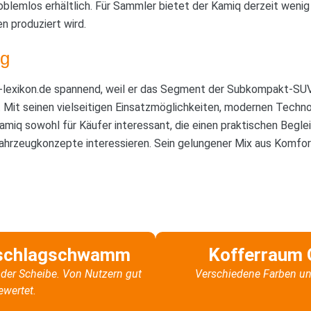
blemlos erhältlich. Für Sammler bietet der Kamiq derzeit wenig 
n produziert wird.
g
o-lexikon.de spannend, weil er das Segment der Subkompakt-SUVs
. Mit seinen vielseitigen Einsatzmöglichkeiten, modernen Techn
miq sowohl für Käufer interessant, die einen praktischen Beglei
 Fahrzeugkonzepte interessieren. Sein gelungener Mix aus Komf
schlagschwamm
Kofferraum 
der Scheibe. Von Nutzern gut
Verschiedene Farben un
ewertet.