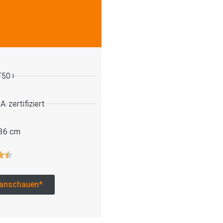
.
F50+
-zertifiziert
 36 cm
anschauen*