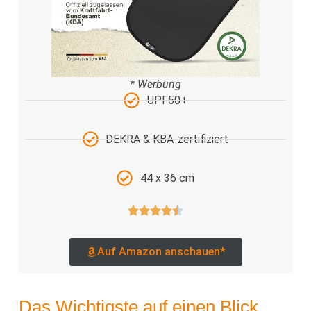
* Werbung
UPF50+
DEKRA & KBA-zertifiziert
44 x 36 cm
Auf Amazon anschauen*
Das Wichtigste auf einen Blick