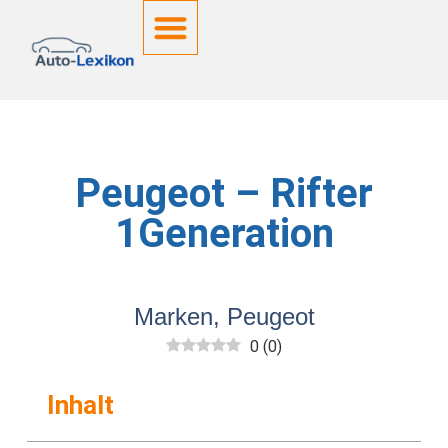
Deutsche Kennzeichen
Peugeot – Rifter
1Generation
Marken
,
Peugeot
0
(
0
)
Inhalt