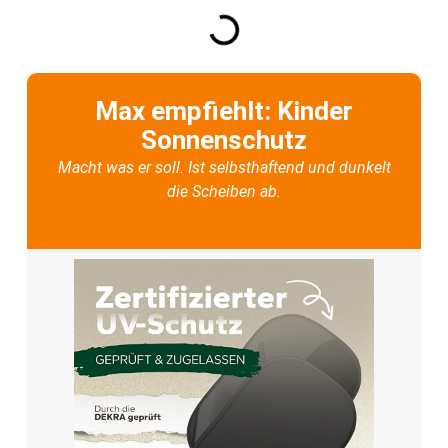
Max empfiehlt: Kinder
Sonnenschutz
Macht was er soll. Ist selbsthaftend und dunkelt
die Scheiben ab.