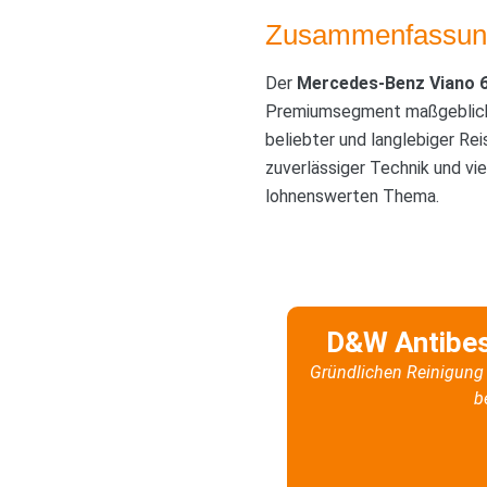
Zusammenfassun
Der
Mercedes-Benz Viano 6
Premiumsegment maßgeblich g
beliebter und langlebiger Re
zuverlässiger Technik und vi
lohnenswerten Thema.
D&W Antibe
Gründlichen Reinigung 
b