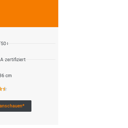
.
F50+
-zertifiziert
 36 cm
anschauen*