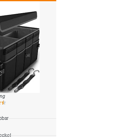
ung
pbar
eckel