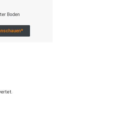
ter Boden
anschauen*
wertet.