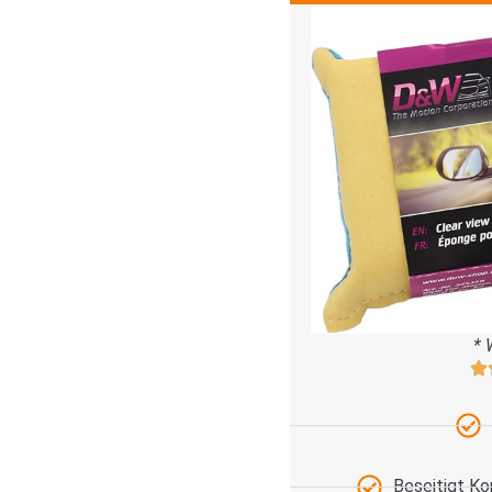
* 
Beseitigt K