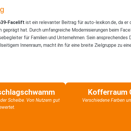
g
39-Facelift
ist ein relevanter Beitrag für auto-lexikon.de, da er
eprägt hat. Durch umfangreiche Modernisierungen beim Facelif
isebegleiter für Familien und Unternehmen. Sein ansprechendes 
elseitigem Innenraum, macht ihn für eine breite Zielgruppe zu e
schlagschwamm
Kofferraum 
der Scheibe. Von Nutzern gut
Verschiedene Farben un
ewertet.