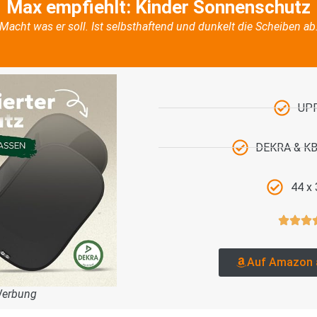
Max empfiehlt: Kinder Sonnenschutz
Macht was er soll. Ist selbsthaftend und dunkelt die Scheiben ab
UP
DEKRA & KBA
44 x
Auf Amazon 
Werbung