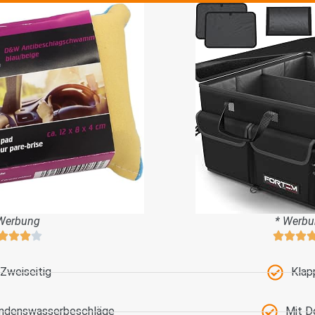
Werbung
* Werb
Zweiseitig
Klap
ondenswasserbeschläge
Mit D