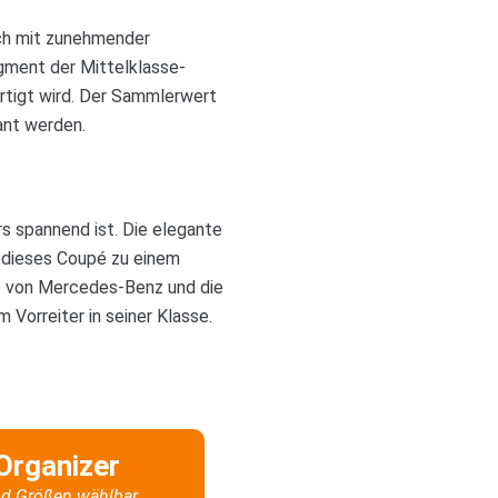
och mit zunehmender
egment der Mittelklasse-
rtigt wird. Der Sammlerwert
ant werden.
rs spannend ist. Die elegante
t dieses Coupé zu einem
e von Mercedes-Benz und die
orreiter in seiner Klasse.
Organizer
d Größen wählbar.