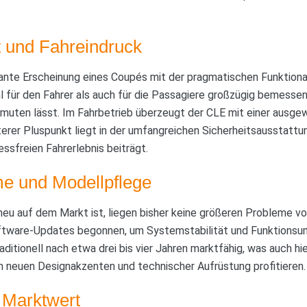
it und Fahreindruck
ante Erscheinung eines Coupés mit der pragmatischen Funktional
l für den Fahrer als auch für die Passagiere großzügig bemesse
muten lässt. Im Fahrbetrieb überzeugt der CLE mit einer ausg
iterer Pluspunkt liegt in der umfangreichen Sicherheitsausstattu
ssfreien Fahrerlebnis beiträgt.
e und Modellpflege
neu auf dem Markt ist, liegen bisher keine größeren Probleme v
ftware-Updates begonnen, um Systemstabilität und Funktionsu
raditionell nach etwa drei bis vier Jahren marktfähig, was auch hi
on neuen Designakzenten und technischer Aufrüstung profitieren.
 Marktwert