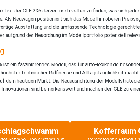
 ist der CLE 236 derzeit noch selten zu finden, was sich jed
e. Als Neuwagen positioniert sich das Modell im oberen Preiss
ertige Ausstattung und die umfassende Technologie gerechtfe
er aufgrund der Neuordnung im Modellportfolio potenziell relev
g
6
ist ein faszinierendes Modell, das für auto-lexikon.de besonde
 höchster technischer Raffinesse und Alltagstauglichkeit mach
f dem heutigen Markt. Die Neuausrichtung der Modellstrategi
nnovationen sind bemerkenswert und machen den CLE zu einem V
schlagschwamm
Kofferraum 
der Scheibe. Von Nutzern gut
Verschiedene Farben un