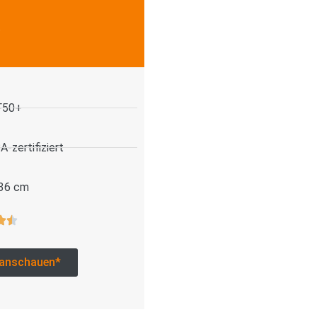
.
F50+
-zertifiziert
 36 cm
anschauen*