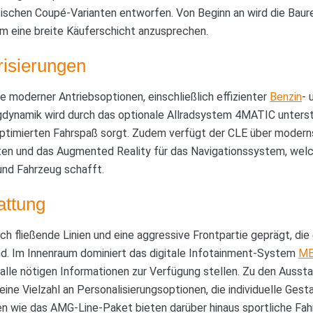
ischen Coupé-Varianten entworfen. Von Beginn an wird die Baure
m eine breite Käuferschicht anzusprechen.
risierungen
e moderner Antriebsoptionen, einschließlich effizienter
Benzin
- 
gdynamik wird durch das optionale Allradsystem 4MATIC unterstü
r optimierten Fahrspaß sorgt. Zudem verfügt der CLE über mode
en und das Augmented Reality für das Navigationssystem, welc
und Fahrzeug schafft.
attung
rch fließende Linien und eine aggressive Frontpartie geprägt, d
. Im Innenraum dominiert das digitale Infotainment-System
M
alle nötigen Informationen zur Verfügung stellen. Zu den Aussta
eine Vielzahl an Personalisierungsoptionen, die individuelle Ges
en wie das AMG-Line-Paket bieten darüber hinaus sportliche F