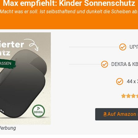
Max empfiehlt: Kinder Sonnenschutz
Macht was er soll. Ist selbsthaftend und dunkelt die Scheiben ab
UP
DEKRA & KBA
44 x
Auf Amazon 
Werbung