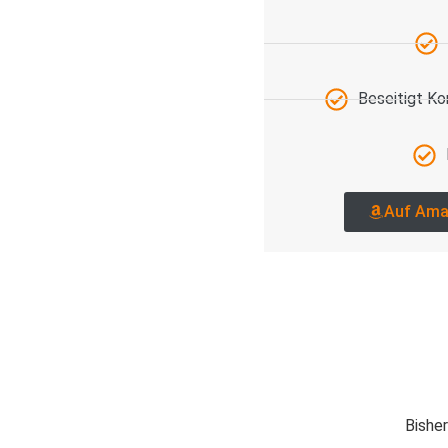
Beseitigt K
Auf Ama
Bisher