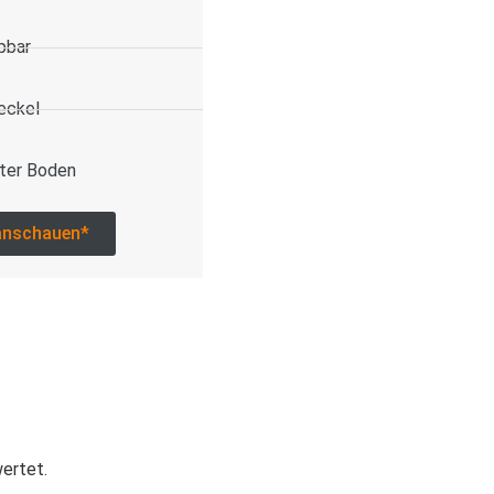
pbar
eckel
ter Boden
anschauen*
wertet.