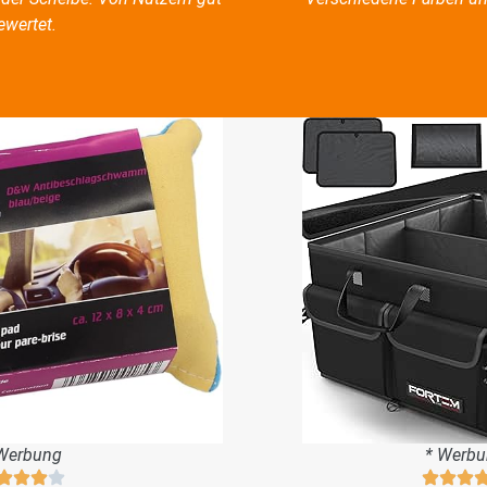
ewertet.
Werbung
* Werb