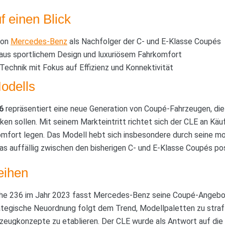
f einen Blick
von
Mercedes-Benz
als Nachfolger der C- und E-Klasse Coupés
aus sportlichem Design und luxuriösem Fahrkomfort
Technik mit Fokus auf Effizienz und Konnektivität
odells
6
repräsentiert eine neue Generation von Coupé-Fahrzeugen, die 
en sollen. Mit seinem Markteintritt richtet sich der CLE an Käuf
omfort legen. Das Modell hebt sich insbesondere durch seine m
s auffällig zwischen den bisherigen C- und E-Klasse Coupés posit
eihen
eihe 236 im Jahr 2023 fasst Mercedes-Benz seine Coupé-Angebot
tegische Neuordnung folgt dem Trend, Modellpaletten zu straf
hrzeugkonzepte zu etablieren. Der CLE wurde als Antwort auf di