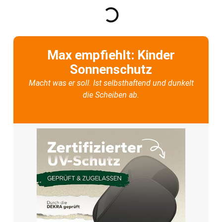
Max empfiehlt: Kinder
Sonnenschutz
Macht was er soll. Ist selbsthaftend und dunkelt
die Scheiben ab.