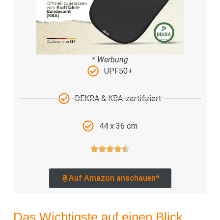
* Werbung
UPF50+
DEKRA & KBA-zertifiziert
44 x 36 cm
Auf Amazon anschauen*
Das Wichtigste auf einen Blick