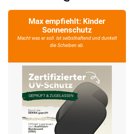
Max empfiehlt: Kinder
Sonnenschutz
Macht was er soll. Ist selbsthaftend und dunkelt
die Scheiben ab.