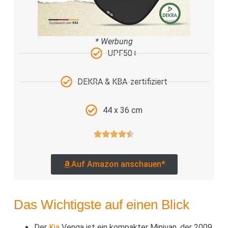
* Werbung
UPF50+
DEKRA & KBA-zertifiziert
44 x 36 cm
Auf Amazon anschauen*
Das Wichtigste auf einen Blick
Der
Kia
Venga ist ein kompakter Minivan, der 2009