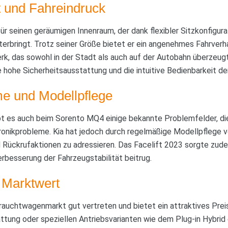
it und Fahreindruck
für seinen geräumigen Innenraum, der dank flexibler Sitzkonfigur
rbringt. Trotz seiner Größe bietet er ein angenehmes Fahrverh
, das sowohl in der Stadt als auch auf der Autobahn überzeugt
e hohe Sicherheitsausstattung und die intuitive Bedienbarkeit de
e und Modellpflege
bt es auch beim Sorento MQ4 einige bekannte Problemfelder, di
tronikprobleme. Kia hat jedoch durch regelmäßige Modellpflege 
ückrufaktionen zu adressieren. Das Facelift 2023 sorgte zudem
rbesserung der Fahrzeugstabilität beitrug.
 Marktwert
auchtwagenmarkt gut vertreten und bietet ein attraktives Preis
ttung oder speziellen Antriebsvarianten wie dem Plug-in Hybrid