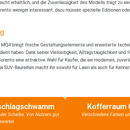
 leicht erhältlich, und die Zuverlässigkeit des Modells trägt zu e
rento weniger interessant, dazu müssen spezielle Editionen oder
g
 MQ4 bringt frische Gestaltungselemente und erweiterte techni
dient haben. Dank seiner Vielseitigkeit, Alltagstauglichkeit und f
Sorento eine attraktive Wahl für Käufer, die ein modernes, zuver
Kia SUV-Baureihen macht ihn sowohl für Laien als auch für Kenner
schlagschwamm
Kofferraum 
der Scheibe. Von Nutzern gut
Verschiedene Farben un
ewertet.