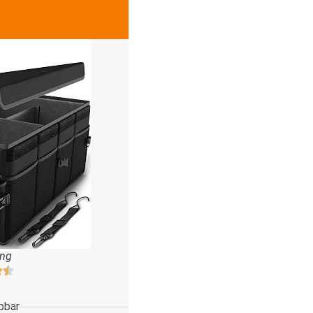
ung
pbar