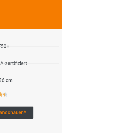
.
F50+
-zertifiziert
 36 cm
anschauen*