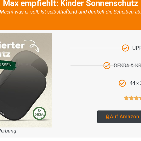
Max empfiehlt: Kinder Sonnenschutz
Macht was er soll. Ist selbsthaftend und dunkelt die Scheiben ab
UP
DEKRA & KBA
44 x
Auf Amazon 
Werbung