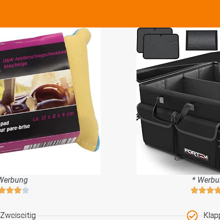
Werbung
* Werb
Zweiseitig
Klap