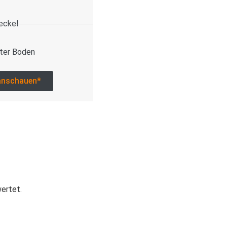
eckel
ter Boden
anschauen*
wertet.