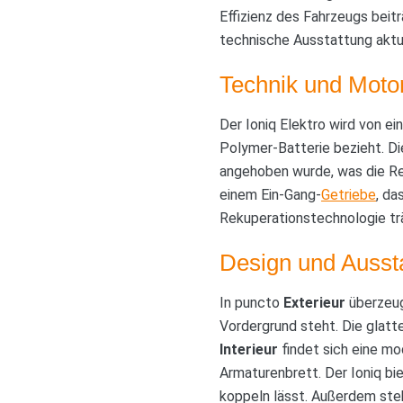
Effizienz des Fahrzeugs beitr
technische Ausstattung aktua
Technik und Moto
Der Ioniq Elektro wird von e
Polymer-Batterie bezieht. Di
angehoben wurde, was die Re
einem Ein-Gang-
Getriebe
, da
Rekuperationstechnologie trä
Design und Ausst
In puncto
Exterieur
überzeug
Vordergrund steht. Die glatt
Interieur
findet sich eine mo
Armaturenbrett. Der Ioniq bie
koppeln lässt. Außerdem steh