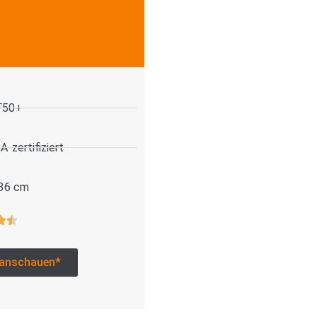
.
F50+
-zertifiziert
 36 cm
anschauen*