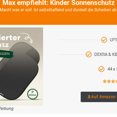
Max empfiehlt: Kinder Sonnenschutz
Macht was er soll. Ist selbsthaftend und dunkelt die Scheiben ab
UP
DEKRA & KBA
44 x
Auf Amazon 
Werbung