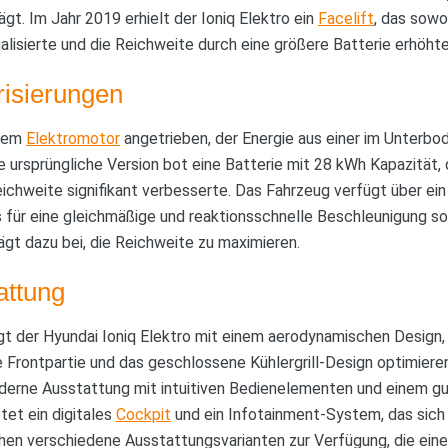
ägt. Im Jahr 2019 erhielt der Ioniq Elektro ein
Facelift
, das sowo
lisierte und die Reichweite durch eine größere Batterie erhöhte
risierungen
inem
Elektromotor
angetrieben, der Energie aus einer im Unterbo
e ursprüngliche Version bot eine Batterie mit 28 kWh Kapazität, 
ichweite signifikant verbesserte. Das Fahrzeug verfügt über ei
s für eine gleichmäßige und reaktionsschnelle Beschleunigung sor
gt dazu bei, die Reichweite zu maximieren.
attung
t der Hyundai Ioniq Elektro mit einem aerodynamischen Design, 
e Frontpartie und das geschlossene Kühlergrill-Design optimiere
derne Ausstattung mit intuitiven Bedienelementen und einem gu
tet ein digitales
Cockpit
und ein Infotainment-System, das sich
en verschiedene Ausstattungsvarianten zur Verfügung, die eine