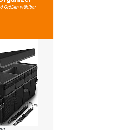
d Größen wählbar.
ung