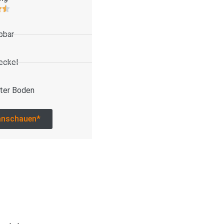
pbar
eckel
ter Boden
anschauen*