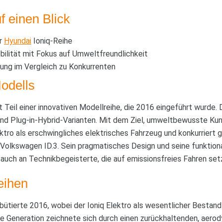
f einen Blick
er
Hyundai
Ioniq-Reihe
bilität mit Fokus auf Umweltfreundlichkeit
tung im Vergleich zu Konkurrenten
odells
t Teil einer innovativen Modellreihe, die 2016 eingeführt wurd
 und Plug-in-Hybrid-Varianten. Mit dem Ziel, umweltbewusste Ku
lektro als erschwingliches elektrisches Fahrzeug und konkurriert
Volkswagen ID.3. Sein pragmatisches Design und seine funktiona
 auch an Technikbegeisterte, die auf emissionsfreies Fahren se
eihen
bütierte 2016, wobei der Ioniq Elektro als wesentlicher Bestandt
ste Generation zeichnete sich durch einen zurückhaltenden, aerod