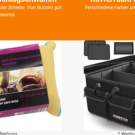
der Scheibe. Von Nutzern gut
Verschiedene Farben un
ewertet.
Werbung
* Werb