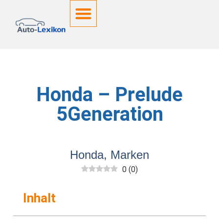
Deutsche Kennzeichen
Honda – Prelude
5Generation
Honda
,
Marken
0
(
0
)
Inhalt