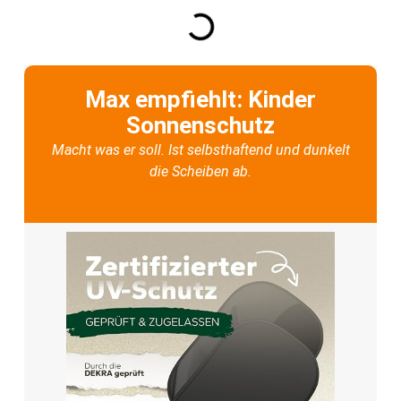
Max empfiehlt: Kinder
Sonnenschutz
Macht was er soll. Ist selbsthaftend und dunkelt
die Scheiben ab.