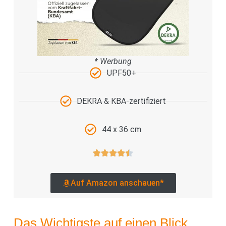
* Werbung
UPF50+
DEKRA & KBA-zertifiziert
44 x 36 cm
Auf Amazon anschauen*
Das Wichtigste auf einen Blick