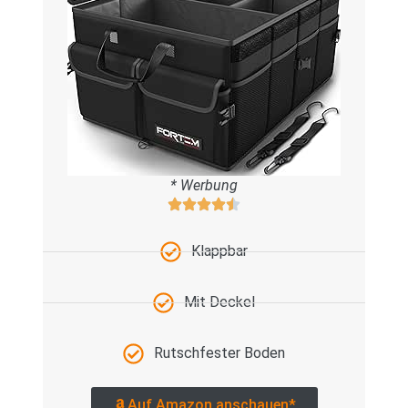
* Werbung
Klappbar
Mit Deckel
Rutschfester Boden
Auf Amazon anschauen*