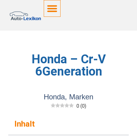
Deutsche Kennzeichen
Honda – Cr-V
6Generation
Honda
,
Marken
0
(
0
)
Inhalt