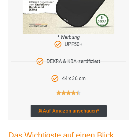
* Werbung
UPF50+
DEKRA & KBA-zertifiziert
44 x 36 cm
Auf Amazon anschauen*
Das Wichtigste auf einen Blick