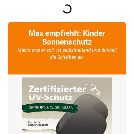
Max empfiehlt: Kinder
Sonnenschutz
Macht was er soll. Ist selbsthaftend und dunkelt
die Scheiben ab.