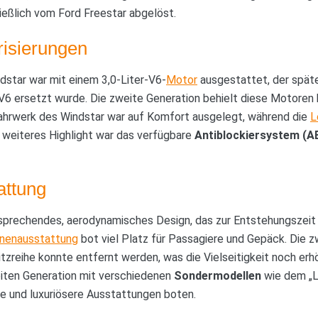
ießlich vom Ford Freestar abgelöst.
risierungen
dstar war mit einem 3,0-Liter-V6-
Motor
ausgestattet, der späte
-V6 ersetzt wurde. Die zweite Generation behielt diese Motoren 
Fahrwerk des Windstar war auf Komfort ausgelegt, während die
L
 weiteres Highlight war das verfügbare
Antiblockiersystem (A
attung
sprechendes, aerodynamisches Design, das zur Entstehungszeit 
nnenausstattung
bot viel Platz für Passagiere und Gepäck. Die z
itzreihe konnte entfernt werden, was die Vielseitigkeit noch erh
eiten Generation mit verschiedenen
Sondermodellen
wie dem „Li
 und luxuriösere Ausstattungen boten.