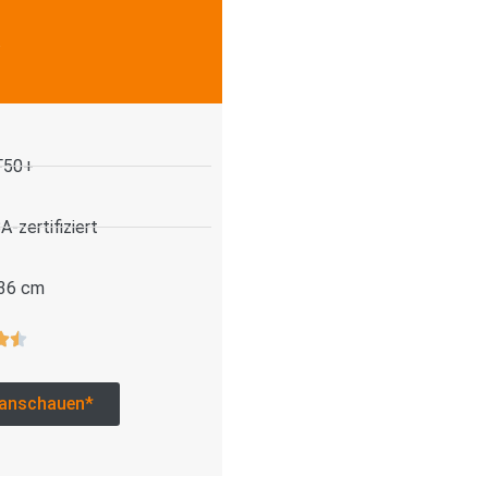
.
F50+
-zertifiziert
 36 cm
anschauen*