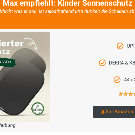
Max empfiehlt: Kinder Sonnenschutz
Macht was er soll. Ist selbsthaftend und dunkelt die Scheiben ab
UP
DEKRA & KBA
44 x
Auf Amazon 
Werbung