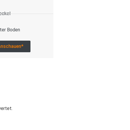
eckel
ter Boden
anschauen*
wertet.