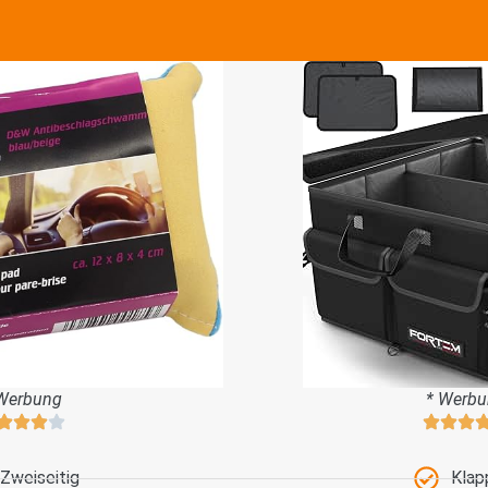
Werbung
* Werb
Zweiseitig
Klap