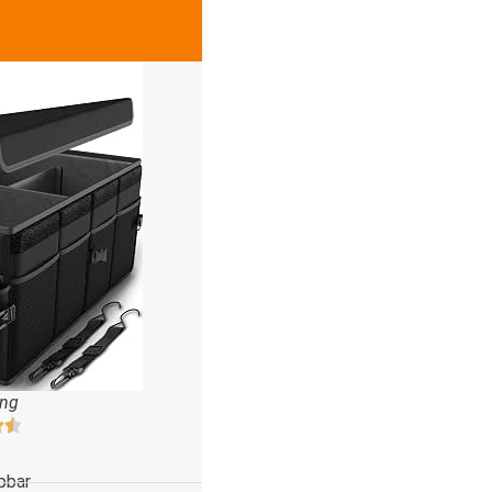
ung
pbar