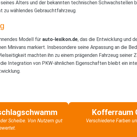
seines Alters und der bekannten technischen Schwachstellen bl
ht zu wählendes Gebrauchtfahrzeug.
g
annendes Modell für
auto-lexikon.de
, das die Entwicklung und 
nen Minivans markiert. Insbesondere seine Anpassung an die Bedür
ielseitigkeit machten ihn zu einem prägenden Fahrzeug seiner Ze
 die Integration von PKW-ähnlichen Eigenschaften bleibt ein int
wicklung.
schlagschwamm
Kofferraum 
der Scheibe. Von Nutzern gut
Verschiedene Farben un
ewertet.