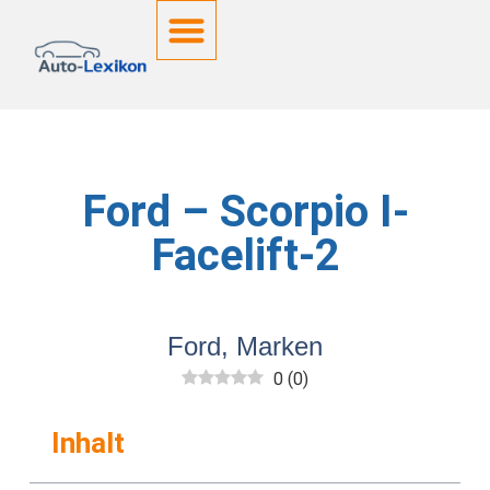
Ford – Scorpio I-
Facelift-2
Ford
,
Marken
0
(
0
)
Inhalt