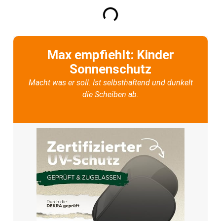
Max empfiehlt: Kinder
Sonnenschutz
Macht was er soll. Ist selbsthaftend und dunkelt
die Scheiben ab.