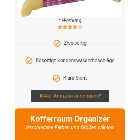
* Werbung
Zweiseitig
Beseitigt Kondenswasserbeschläge
Klare Sicht
Auf Amazon anschauen*
Kofferraum Organizer
Verschiedene Farben und Größen wählbar.