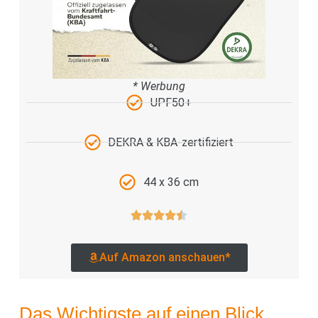
* Werbung
UPF50+
DEKRA & KBA-zertifiziert
44 x 36 cm
Auf Amazon anschauen*
Das Wichtigste auf einen Blick