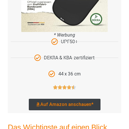
* Werbung
UPF50+
DEKRA & KBA-zertifiziert
44 x 36 cm
Auf Amazon anschauen*
Das Wichtigste auf einen Blick