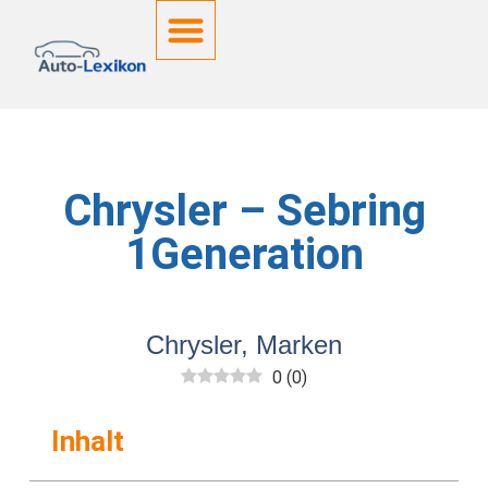
Deutsche Kennzeichen
Chrysler – Sebring
1Generation
Chrysler
,
Marken
0
(
0
)
Inhalt