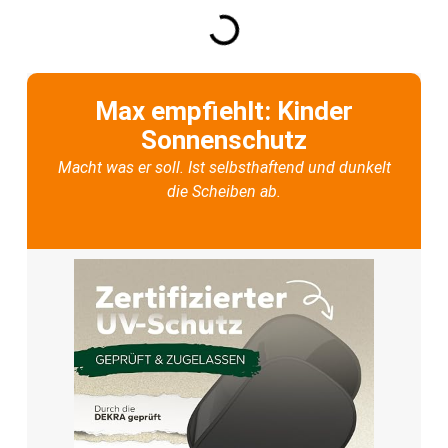
Max empfiehlt: Kinder
Sonnenschutz
Macht was er soll. Ist selbsthaftend und dunkelt
die Scheiben ab.