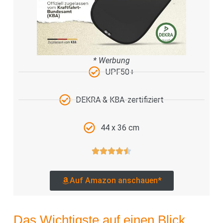
* Werbung
UPF50+
DEKRA & KBA-zertifiziert
44 x 36 cm
Auf Amazon anschauen*
Das Wichtigste auf einen Blick