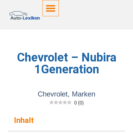
Deutsche Kennzeichen
Chevrolet – Nubira
1Generation
Chevrolet
,
Marken
0
(
0
)
Inhalt