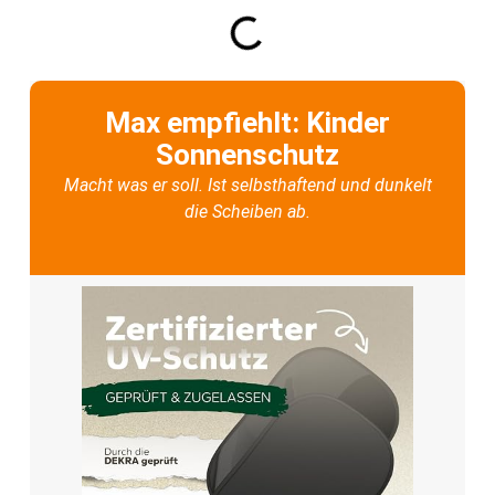
Max empfiehlt: Kinder
Sonnenschutz
Macht was er soll. Ist selbsthaftend und dunkelt
die Scheiben ab.