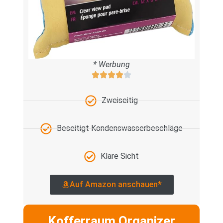
* Werbung
Zweiseitig
Beseitigt Kondenswasserbeschläge
Klare Sicht
Auf Amazon anschauen*
Kofferraum Organizer