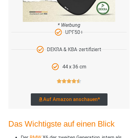
* Werbung
UPF50+
DEKRA & KBA-zertifiziert
44 x 36 cm
Auf Amazon anschauen*
Das Wichtigste auf einen Blick
Der
BMW
X6 der zweiten Generation, intern als