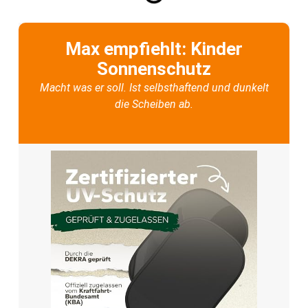
Max empfiehlt: Kinder
Sonnenschutz
Macht was er soll. Ist selbsthaftend und dunkelt
die Scheiben ab.