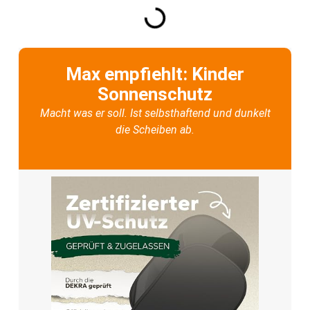
Max empfiehlt: Kinder
Sonnenschutz
Macht was er soll. Ist selbsthaftend und dunkelt
die Scheiben ab.