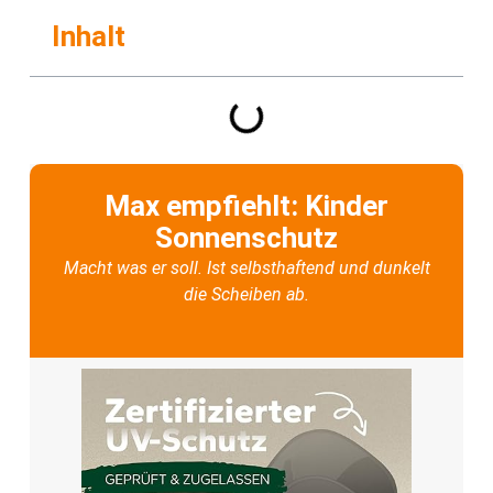
Inhalt
Max empfiehlt: Kinder
Sonnenschutz
Macht was er soll. Ist selbsthaftend und dunkelt
die Scheiben ab.