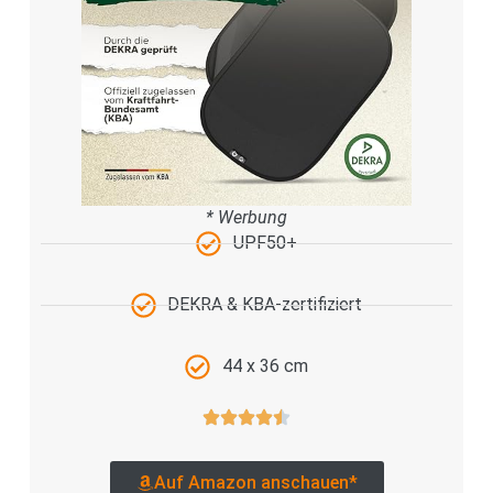
* Werbung
UPF50+
DEKRA & KBA-zertifiziert
44 x 36 cm
Auf Amazon anschauen*