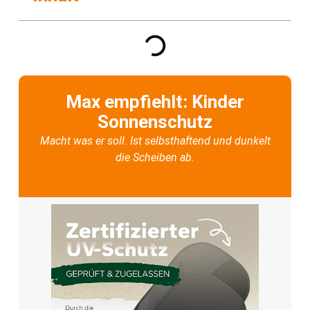
Max empfiehlt: Kinder
Sonnenschutz
Macht was er soll. Ist selbsthaftend und dunkelt
die Scheiben ab.