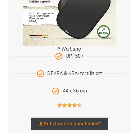
* Werbung
UPF50+
DEKRA & KBA-zertifiziert
44 x 36 cm
Auf Amazon anschauen*