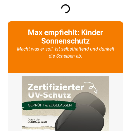
Max empfiehlt: Kinder
Sonnenschutz
Macht was er soll. Ist selbsthaftend und dunkelt
die Scheiben ab.