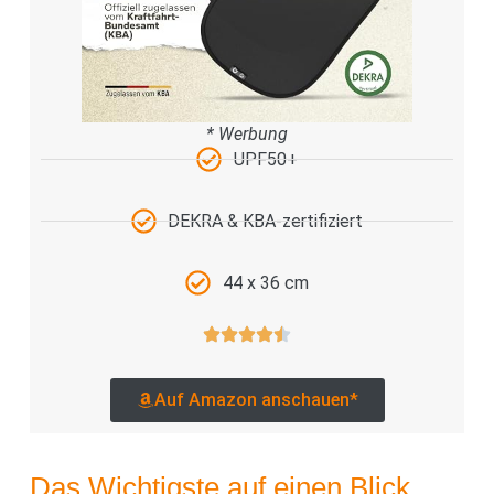
* Werbung
UPF50+
DEKRA & KBA-zertifiziert
44 x 36 cm
Auf Amazon anschauen*
Das Wichtigste auf einen Blick