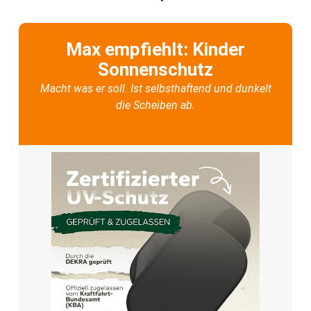
Max empfiehlt: Kinder
Sonnenschutz
Macht was er soll. Ist selbsthaftend und dunkelt
die Scheiben ab.