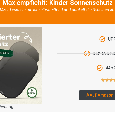
Max empfiehlt: Kinder Sonnenschutz
Macht was er soll. Ist selbsthaftend und dunkelt die Scheiben ab
UP
DEKRA & KBA
44 x
Auf Amazon 
Werbung