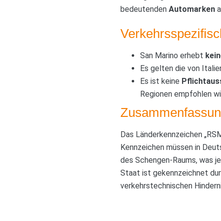
bedeutenden
Automarken
a
Verkehrsspezifis
San Marino erhebt
kei
Es gelten die von Ital
Es ist keine
Pflichtaus
Regionen empfohlen wi
Zusammenfassun
Das Länderkennzeichen „RSM“ 
Kennzeichen müssen in Deuts
des Schengen-Raums, was jed
Staat ist gekennzeichnet dur
verkehrstechnischen Hinderni