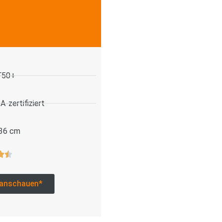
.
F50+
-zertifiziert
 36 cm
anschauen*