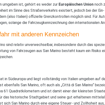
en umgeben ist, gehört es weder zur
Europäischen Union
noch 
iheit im Sinne des Straßenverkehrs existiert, jedoch bei der Ein
n (also Italien) offizielle Grenzkontrollen möglich sind. Für Auto
ngen, solange die Fahrzeugkennzeichnung den internationalen An
ahr mit anderen Kennzeichen
no sind relativ unverwechselbar, insbesondere durch das spezie
eitung von Fahrzeugen aus San Marino besteht kaum ein Risiko e
zeichen.
at in Südeuropa und liegt vollständig von Italien umgeben auf der
st ebenfalls San Marino, oft auch als „Città di San Marino“ beze
wa 61 Quadratkilometern und ist damit einer der kleinsten Staat
r das historische Stadtgebiet und seine gut erhaltenen mittelalt
et sich San Marino durch eine eigene Steuer- und Zollhoheit aus,