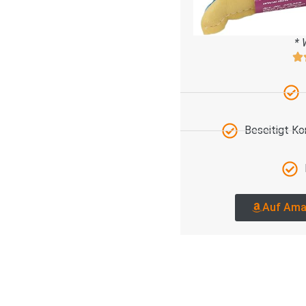
* 
Beseitigt K
Auf Ama