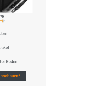
ung
pbar
eckel
ter Boden
anschauen*