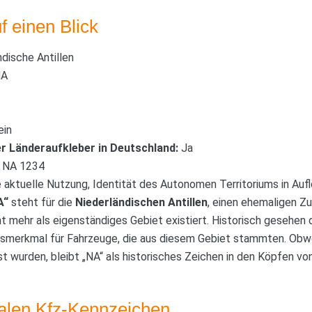
f einen Blick
dische Antillen
A
in
r Länderaufkleber in Deutschland:
Ja
NA 1234
 aktuelle Nutzung, Identität des Autonomen Territoriums in Auf
A“
steht für die
Niederländischen Antillen
, einen ehemaligen Z
cht mehr als eigenständiges Gebiet existiert. Historisch gesehen
ngsmerkmal für Fahrzeuge, die aus diesem Gebiet stammten. Obw
öst wurden, bleibt „NA“ als historisches Zeichen in den Köpfen 
nalen Kfz-Kennzeichen