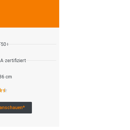
.
F50+
-zertifiziert
 36 cm
anschauen*