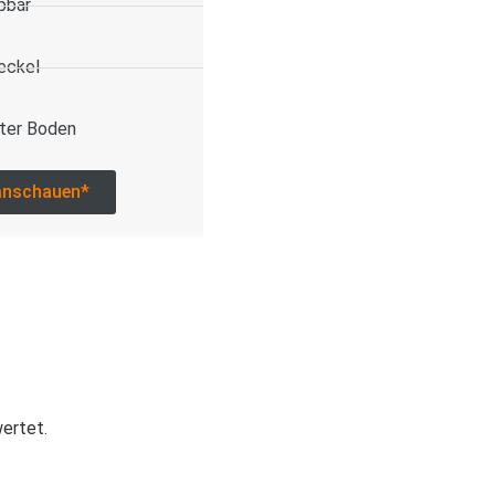
pbar
eckel
ter Boden
anschauen*
wertet.