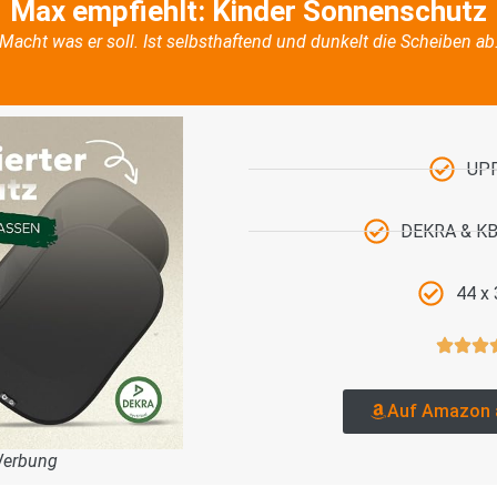
Max empfiehlt: Kinder Sonnenschutz
Macht was er soll. Ist selbsthaftend und dunkelt die Scheiben ab
UP
DEKRA & KBA
44 x
Auf Amazon 
Werbung