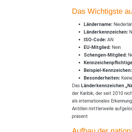
Das Wichtigste au
Ländername:
Niederlän
Länderkennzeichen:
N
ISO-Code:
AN
EU-Mitglied:
Nein
Schengen-Mitglied:
Ne
Kennzeichenpflichtige
Beispiel-Kennzeichen:
Besonderheiten:
Keine
Das
Länderkennzeichen „N
der Karibik, der seit 2010 ni
als internationales Erkennu
Antillen mittlerweile aufgel
präsent.
Aufbau der natio