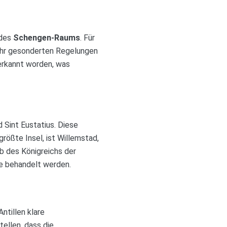
 des
Schengen-Raums
. Für
kehr gesonderten Regelungen
erkannt worden, was
 Sint Eustatius. Diese
größte Insel, ist Willemstad,
b des Königreichs der
e behandelt werden.
ntillen klare
ellen, dass die