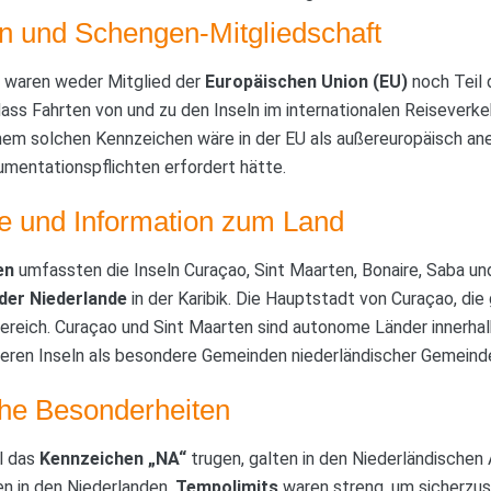
n und Schengen-Mitgliedschaft
n waren weder Mitglied der
Europäischen Union (EU)
noch Teil
ass Fahrten von und zu den Inseln im internationalen Reisever
inem solchen Kennzeichen wäre in der EU als außereuropäisch an
mentationspflichten erfordert hätte.
e und Information zum Land
en
umfassten die Inseln Curaçao, Sint Maarten, Bonaire, Saba und
der Niederlande
in der Karibik. Die Hauptstadt von Curaçao, die 
Bereich. Curaçao und Sint Maarten sind autonome Länder innerhal
deren Inseln als besondere Gemeinden niederländischer Gemeind
che Besonderheiten
ll das
Kennzeichen „NA“
trugen, galten in den Niederländischen A
en in den Niederlanden.
Tempolimits
waren streng, um sicherzust