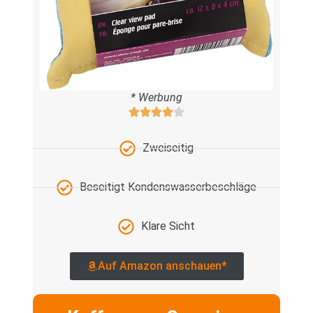
* Werbung
Zweiseitig
Beseitigt Kondenswasserbeschläge
Klare Sicht
Auf Amazon anschauen*