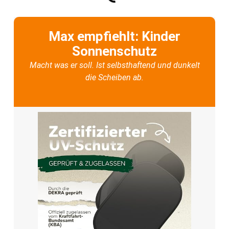
Max empfiehlt: Kinder
Sonnenschutz
Macht was er soll. Ist selbsthaftend und dunkelt
die Scheiben ab.