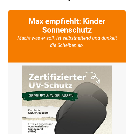
Max empfiehlt: Kinder
Sonnenschutz
Macht was er soll. Ist selbsthaftend und dunkelt
die Scheiben ab.