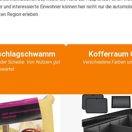
r und interessierte Einwohner können hier nicht nur die automobi
ten Region erleben.
schlagschwamm
Kofferraum 
der Scheibe. Von Nutzern gut
Verschiedene Farben un
ewertet.