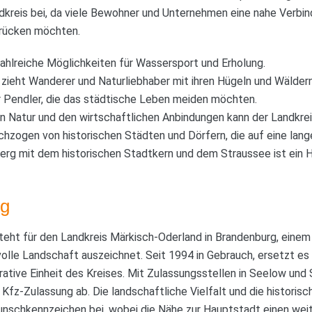
kreis bei, da viele Bewohner und Unternehmen eine nahe Verbin
rücken möchten.
ahlreiche Möglichkeiten für Wassersport und Erholung.
zieht Wanderer und Naturliebhaber mit ihren Hügeln und Wäldern
ür Pendler, die das städtische Leben meiden möchten.
n Natur und den wirtschaftlichen Anbindungen kann der Landkre
rchzogen von historischen Städten und Dörfern, die auf eine lan
rg mit dem historischen Stadtkern und dem Straussee ist ein H
g
teht für den Landkreis Märkisch-Oderland in Brandenburg, einem 
zvolle Landschaft auszeichnet. Seit 1994 in Gebrauch, ersetzt es
rative Einheit des Kreises. Mit Zulassungsstellen in Seelow und
 Kfz-Zulassung ab. Die landschaftliche Vielfalt und die histori
unschkennzeichen bei, wobei die Nähe zur Hauptstadt einen weit