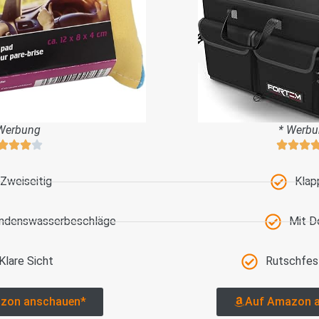
Werbung
* Werb
Zweiseitig
Klap
ondenswasserbeschläge
Mit D
Klare Sicht
Rutschfes
zon anschauen*
Auf Amazon 