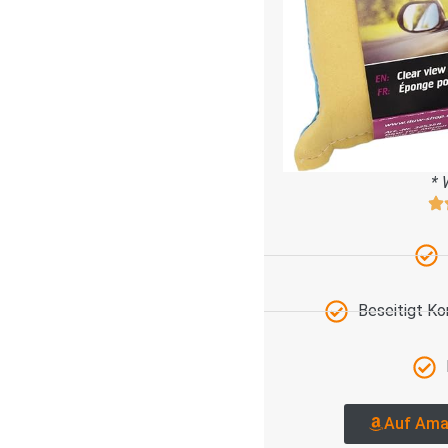
* 
Beseitigt K
Auf Ama