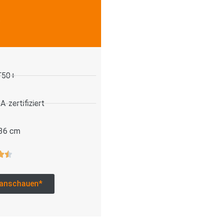
.
F50+
-zertifiziert
 36 cm
anschauen*