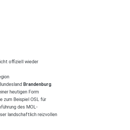
ht offiziell wieder
egion
Bundesland
Brandenburg
.
seiner heutigen Form
e zum Beispiel OSL für
inführung des MOL-
er landschaftlich reizvollen