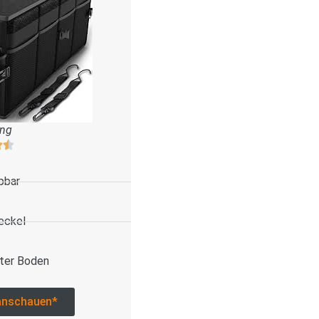
ung
pbar
eckel
ter Boden
anschauen*