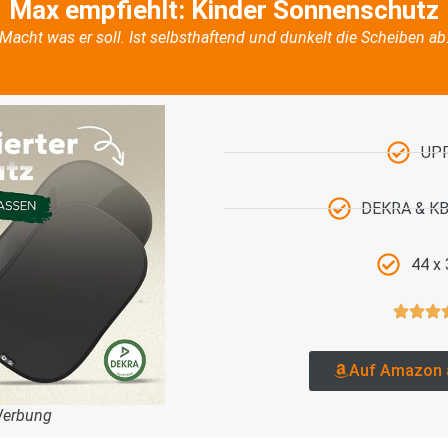
Max empfiehlt: Kinder Sonnenschutz
Macht was er soll. Ist selbsthaftend und dunkelt die Scheiben ab
UP
DEKRA & KBA
44 x
Auf Amazon 
Werbung