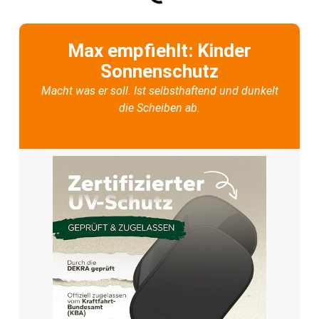
Max empfiehlt: Kinder
Sonnenschutz
Macht was er soll. Ist selbsthaftend und dunkelt
die Scheiben ab.