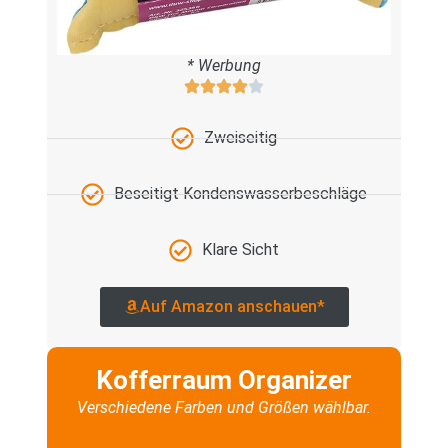
* Werbung
Zweiseitig
Beseitigt Kondenswasserbeschläge
Klare Sicht
Auf Amazon anschauen*
Kofferraum Organizer
Verschiedene Farben und Größen wählbar.