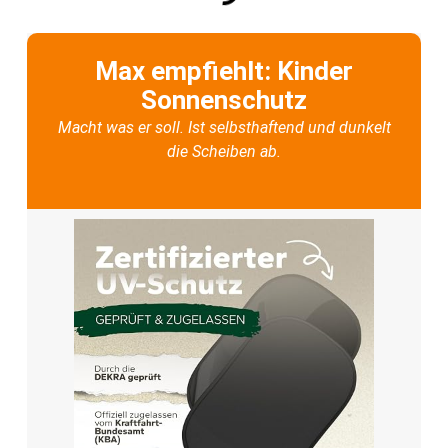
Max empfiehlt: Kinder
Sonnenschutz
Macht was er soll. Ist selbsthaftend und dunkelt
die Scheiben ab.