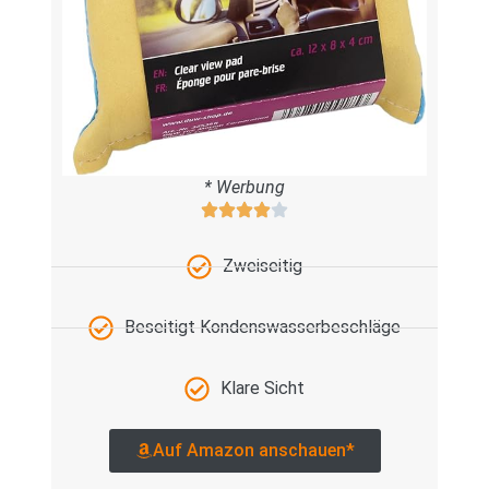
* Werbung
Zweiseitig
Beseitigt Kondenswasserbeschläge
Klare Sicht
Auf Amazon anschauen*