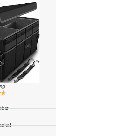
ung
pbar
eckel