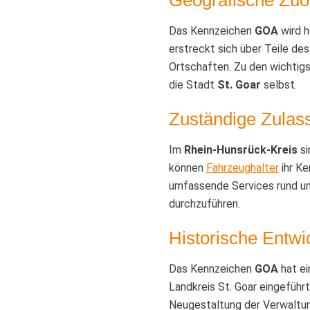
Das Kennzeichen
GOA
wird 
erstreckt sich über Teile des
Ortschaften. Zu den wichtig
die Stadt
St. Goar
selbst.
Zuständige Zulas
Im
Rhein-Hunsrück-Kreis
si
können
Fahrzeughalter
ihr Ke
umfassende Services rund um 
durchzuführen.
Historische Entw
Das Kennzeichen
GOA
hat ei
Landkreis St. Goar eingefüh
Neugestaltung der Verwaltun