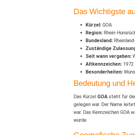
Das Wichtigste au
Kürzel:
GOA
Region:
Rhein-Hunsrück
Bundesland:
Rheinland
Zuständige Zulassung
Seit wann vergeben:
W
Altkennzeichen:
1972 
Besonderheiten:
Wunsc
Bedeutung und H
Das Kürzel
GOA
steht für de
gelegen war. Der Name leitet
war. Das Kennzeichen GOA wa
wurde.
Geografische Zu