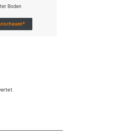
ter Boden
anschauen*
wertet.