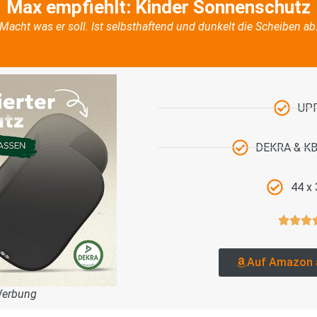
Max empfiehlt: Kinder Sonnenschutz
Macht was er soll. Ist selbsthaftend und dunkelt die Scheiben ab
UP
DEKRA & KBA
44 x
Auf Amazon 
Werbung