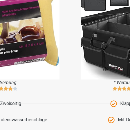
Werbung
* Werb
Zweiseitig
Klap
ondenswasserbeschläge
Mit D