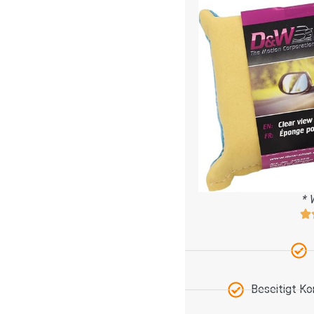
* 
Beseitigt K