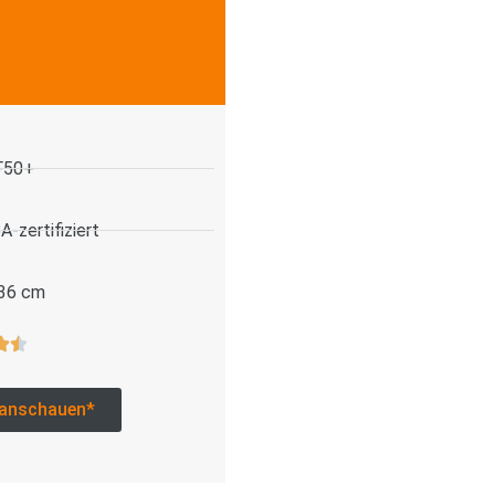
.
F50+
-zertifiziert
 36 cm
anschauen*