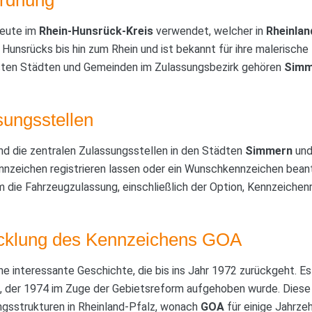
heute im
Rhein-Hunsrück-Kreis
verwendet, welcher in
Rheinlan
 Hunsrücks bis hin zum Rhein und ist bekannt für ihre malerisch
sten Städten und Gemeinden im Zulassungsbezirk gehören
Simm
sungsstellen
nd die zentralen Zulassungsstellen in den Städten
Simmern
un
nnzeichen registrieren lassen oder ein Wunschkennzeichen beant
die Fahrzeugzulassung, einschließlich der Option, Kennzeichenr
icklung des Kennzeichens GOA
ne interessante Geschichte, die bis ins Jahr 1972 zurückgeht. Es
rt, der 1974 im Zuge der Gebietsreform aufgehoben wurde. Diese
gsstrukturen in Rheinland-Pfalz, wonach
GOA
für einige Jahrze