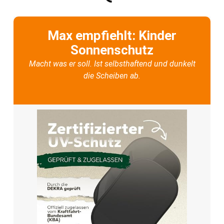
Max empfiehlt: Kinder
Sonnenschutz
Macht was er soll. Ist selbsthaftend und dunkelt
die Scheiben ab.