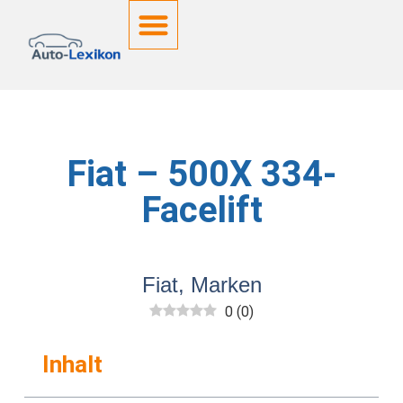
Deutsche Kennzeichen
Fiat – 500X 334-
Facelift
Fiat
,
Marken
0
(
0
)
Inhalt