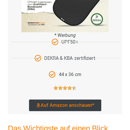
* Werbung
UPF50+
DEKRA & KBA-zertifiziert
44 x 36 cm
Auf Amazon anschauen*
Das Wichtigste auf einen Blick