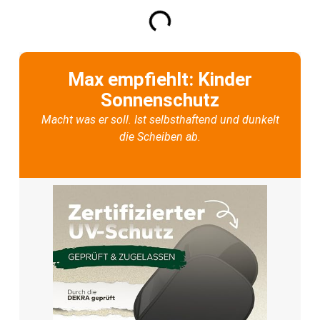
Max empfiehlt: Kinder
Sonnenschutz
Macht was er soll. Ist selbsthaftend und dunkelt
die Scheiben ab.