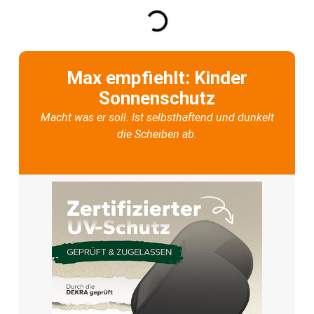
Max empfiehlt: Kinder
Sonnenschutz
Macht was er soll. Ist selbsthaftend und dunkelt
die Scheiben ab.