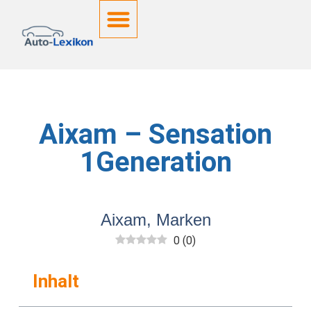
Deutsche Kennzeichen
Aixam – Sensation
1Generation
Aixam
,
Marken
0
(
0
)
Inhalt