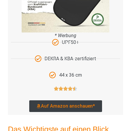
* Werbung
UPF50+
DEKRA & KBA-zertifiziert
44 x 36 cm
Auf Amazon anschauen*
Das Wichtigste auf einen Blick