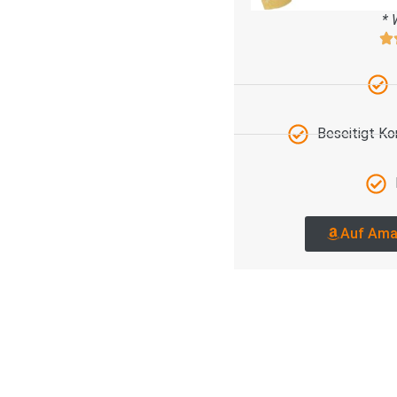
* 
Beseitigt K
Auf Ama