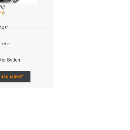
ung
pbar
eckel
ter Boden
anschauen*