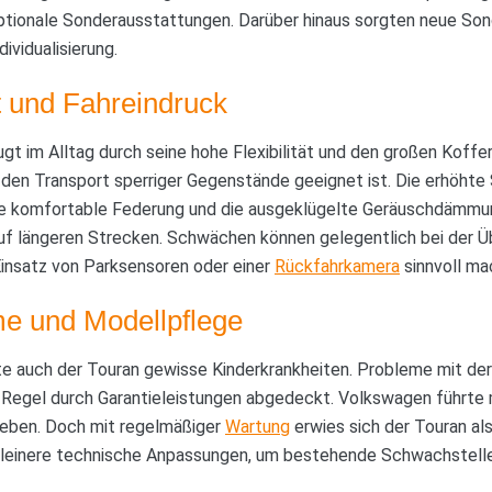
tionale Sonderausstattungen. Darüber hinaus sorgten neue Son
dividualisierung.
it und Fahreindruck
ugt im Alltag durch seine hohe Flexibilität und den großen Koffe
r den Transport sperriger Gegenstände geeignet ist. Die erhöhte 
die komfortable Federung und die ausgeklügelte Geräuschdämmu
auf längeren Strecken. Schwächen können gelegentlich bei der Üb
Einsatz von Parksensoren oder einer
Rückfahrkamera
sinnvoll ma
e und Modellpflege
te auch der Touran gewisse Kinderkrankheiten. Probleme mit der 
 Regel durch Garantieleistungen abgedeckt. Volkswagen führte
heben. Doch mit regelmäßiger
Wartung
erwies sich der Touran als
kleinere technische Anpassungen, um bestehende Schwachstell