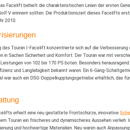
s Facelift behielt die charakteristischen Linien der ersten Gener
lf V erinnern sollten. Die Produktionszeit dieses Facelifts erst
hr 2010.
risierungen
 des Touran I-Facelift konzentrierte sich auf die Verbesserung
en in Sachen Sicherheit und Komfort. Der Touran war mit versc
e Leistungen von 102 bis 170 PS boten. Besonders herausragend
Effizienz und Langlebigkeit bekannt waren. Ein 6-Gang-Schaltgetr
l war auch ein DSG-Doppelkupplungsgetriebe erhältlich, das für
attung
elifts erhielt eine neu gestaltete Frontschürze, innovative
Sche
dem Touran ein frischeres und dynamischeres Aussehen verlieh.
dienung und hochwertige Materialien. Neu waren auch Anpassung