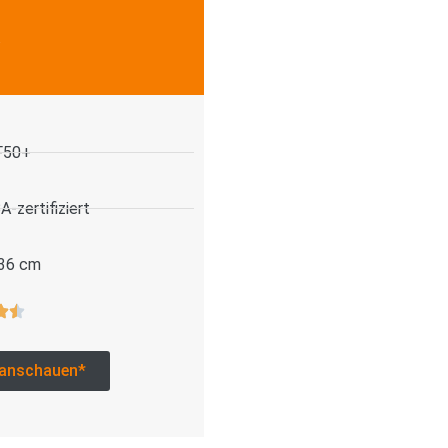
.
F50+
-zertifiziert
 36 cm
anschauen*