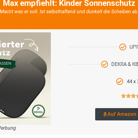
Max empfiehlt: Kinder Sonnenschutz
Macht was er soll. Ist selbsthaftend und dunkelt die Scheiben ab
UP
DEKRA & KBA
44 x
Auf Amazon 
Werbung