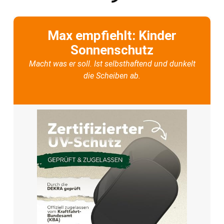
Max empfiehlt: Kinder
Sonnenschutz
Macht was er soll. Ist selbsthaftend und dunkelt
die Scheiben ab.