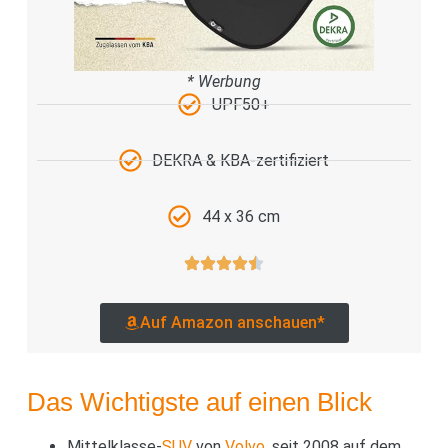
* Werbung
UPF50+
DEKRA & KBA-zertifiziert
44 x 36 cm
Auf Amazon anschauen*
Das Wichtigste auf einen Blick
Mittelklasse-
SUV
von
Volvo
, seit 2008 auf dem