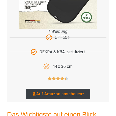
* Werbung
UPF50+
DEKRA & KBA-zertifiziert
44 x 36 cm
Auf Amazon anschauen*
Das Wichtigste auf einen Blick