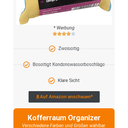
* Werbung
Zweiseitig
Beseitigt Kondenswasserbeschläge
Klare Sicht
Auf Amazon anschauen*
Kofferraum Organizer
Verschiedene Farben und Größen wählbar.