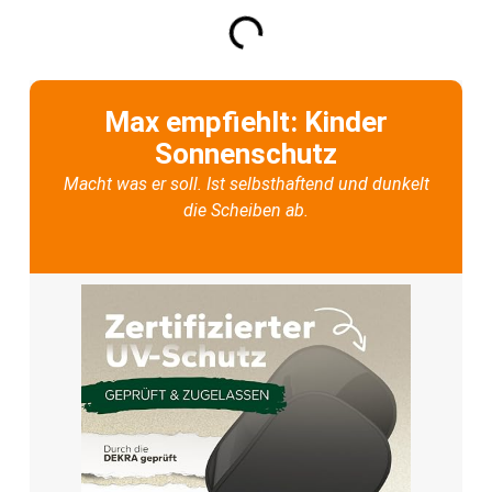
Max empfiehlt: Kinder
Sonnenschutz
Macht was er soll. Ist selbsthaftend und dunkelt
die Scheiben ab.