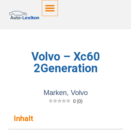
Deutsche Kennzeichen
Volvo – Xc60
2Generation
Marken
,
Volvo
0
(
0
)
Inhalt