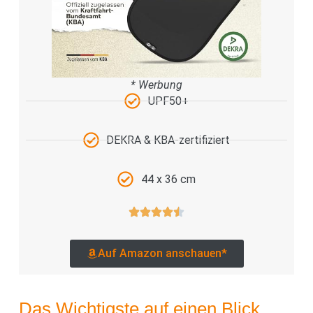
* Werbung
UPF50+
DEKRA & KBA-zertifiziert
44 x 36 cm
Auf Amazon anschauen*
Das Wichtigste auf einen Blick