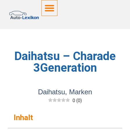
Deutsche Kennzeichen
Daihatsu – Charade
3Generation
Daihatsu
,
Marken
0
(
0
)
Inhalt