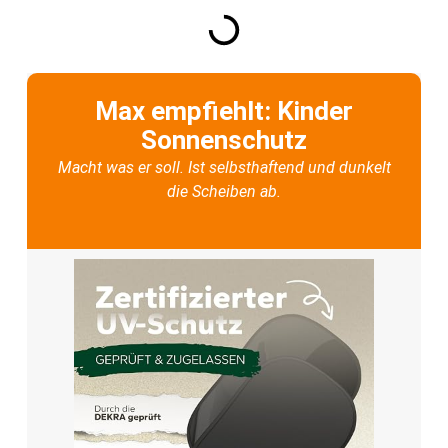
Max empfiehlt: Kinder
Sonnenschutz
Macht was er soll. Ist selbsthaftend und dunkelt
die Scheiben ab.