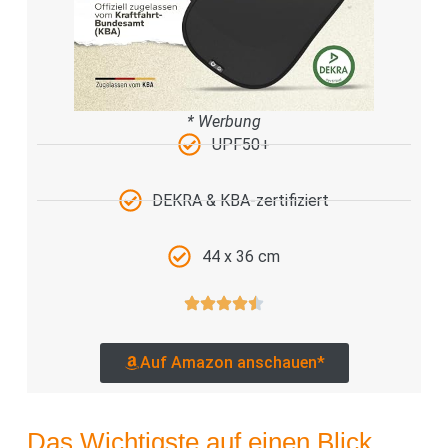
* Werbung
UPF50+
DEKRA & KBA-zertifiziert
44 x 36 cm
Auf Amazon anschauen*
Das Wichtigste auf einen Blick