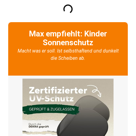
Max empfiehlt: Kinder
Sonnenschutz
Macht was er soll. Ist selbsthaftend und dunkelt
die Scheiben ab.