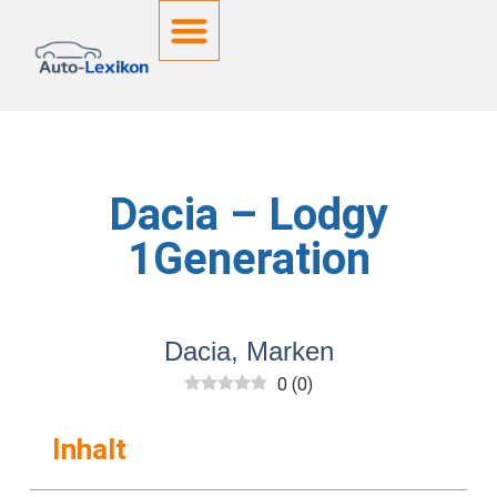
Deutsche Kennzeichen
Dacia – Lodgy
1Generation
Dacia
,
Marken
0
(
0
)
Inhalt