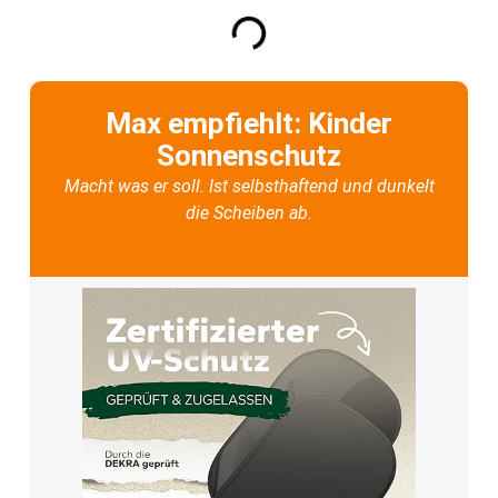
Max empfiehlt: Kinder
Sonnenschutz
Macht was er soll. Ist selbsthaftend und dunkelt
die Scheiben ab.