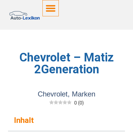
Deutsche Kennzeichen
Chevrolet – Matiz
2Generation
Chevrolet
,
Marken
0
(
0
)
Inhalt