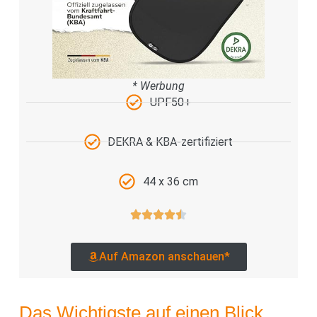
* Werbung
UPF50+
DEKRA & KBA-zertifiziert
44 x 36 cm
Auf Amazon anschauen*
Das Wichtigste auf einen Blick