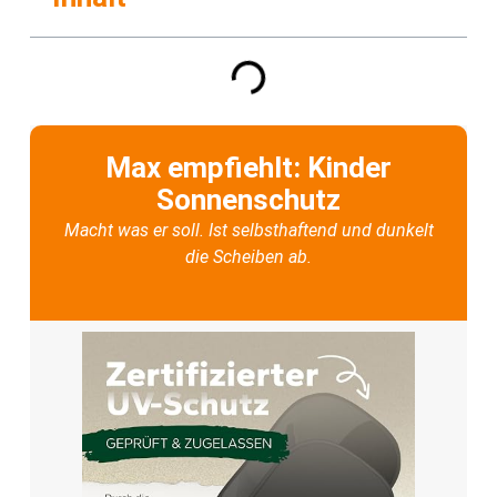
Max empfiehlt: Kinder
Sonnenschutz
Macht was er soll. Ist selbsthaftend und dunkelt
die Scheiben ab.