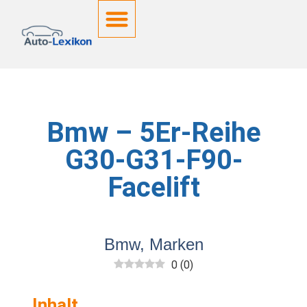
Deutsche Kennzeichen
Bmw – 5Er-Reihe
G30-G31-F90-
Facelift
Bmw
,
Marken
0
(
0
)
Inhalt