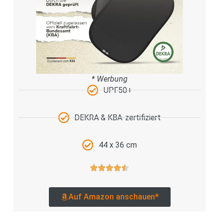
* Werbung
UPF50+
DEKRA & KBA-zertifiziert
44 x 36 cm
Auf Amazon anschauen*