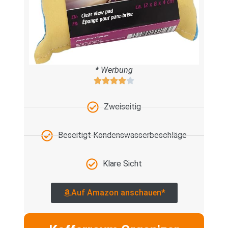
* Werbung
Zweiseitig
Beseitigt Kondenswasserbeschläge
Klare Sicht
Auf Amazon anschauen*