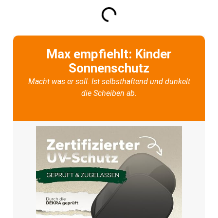
Max empfiehlt: Kinder
Sonnenschutz
Macht was er soll. Ist selbsthaftend und dunkelt
die Scheiben ab.