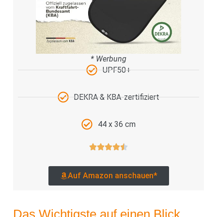
* Werbung
UPF50+
DEKRA & KBA-zertifiziert
44 x 36 cm
Auf Amazon anschauen*
Das Wichtigste auf einen Blick